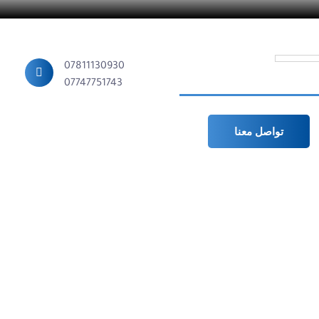
07811130930
07747751743
تواصل معنا