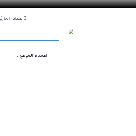
بغداد - الحارثية -
اقسام الموقع