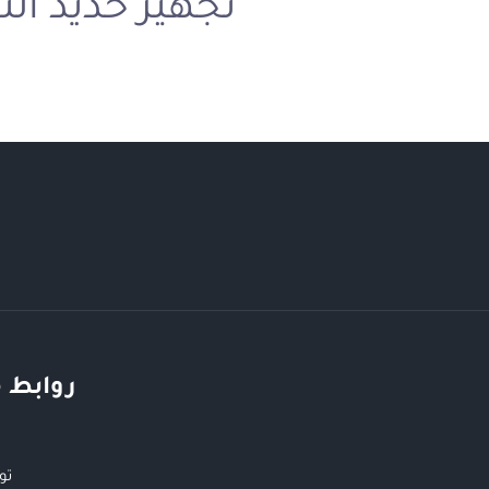
تجهيز حديد الت
روابط 
تو