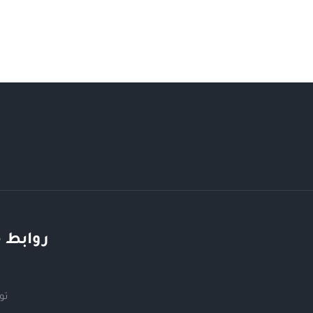
روابط 
تو