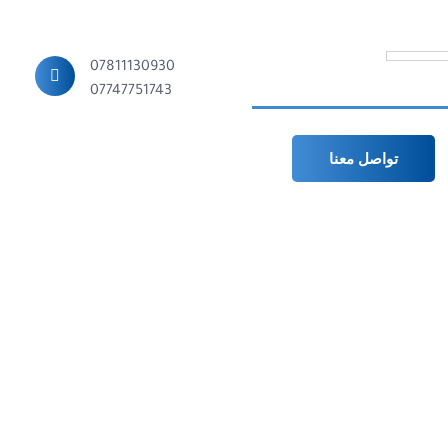
07811130930
07747751743
تواصل معنا